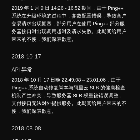
2019 年 1 月 9 日 14:26 - 16:52 期间，由于 Ping++
系统在升级环境的过程中，参数配置错误，导致商户
交易请求出现拥塞，部分用户在使用 Ping++ 部分服
务器接口时出现调用超时及请求失败。此期间给用户
带来的不便，我们深表歉意。
2018-10-17
API 异常
2018 年 10 月 17 日晚 22:49:08 ~ 23:01:06，由于
Ping++ 系统自动修复脚本与阿里云 SLB 的健康检查
机制产生冲突，导致服务器 SLB 权重被错误调整，
支付接口无法对外提供服务。此期间给用户带来的不
便，我们深表歉意。
2018-08-08